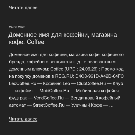
Читать далее
«Доменные
имена
для
ОПУБЛИКОВАНО
24.06.2026
суши-
Доменное имя для кофейни, магазина
бара:
кофе: Coffee
Sushi»
Доменное имя для кофейни, магазина кофе, кофейного
бренда, кофейного вендинга и т. д., с релевантным
доменным ключом: Coffee (UPD : 24.06.26) : Промо-код
на покупку доменов в REG.RU: D4C8-961D-A42D-64FC
LeoCoffee.Ru — Кофейня Leo — ClubCoffee.Ru — Клуб
— кофейня — MobiCoffee.Ru — Мобильная кофейня —
фудтрак — VendCoffee.Ru — Вендинговый кофейный
автомат — StreetCoffee.Ru — Уличный Кофе — …
Читать далее
«Доменное
имя
для