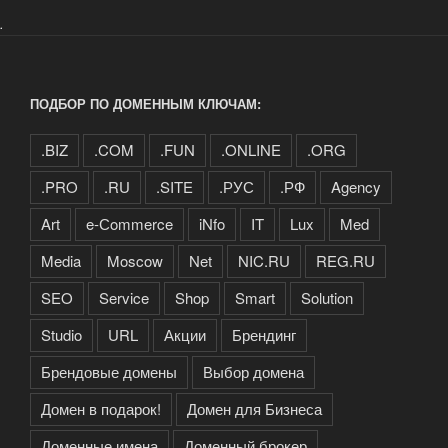
кофейни,
.
магазина
кофе:
Coffee»
ПОДБОР ПО ДОМЕННЫМ КЛЮЧАМ:
.BIZ
.COM
.FUN
.ONLINE
.ORG
.PRO
.RU
.SITE
.РУС
.РФ
Agency
Art
e-Сommerce
iNfo
IT
Lux
Med
Media
Moscow
Net
NIC.RU
REG.RU
SEO
Service
Shop
Smart
Solution
Studio
URL
Акции
Брендинг
Брендовые домены
Выбор домена
Домен в подарок!
Домен для Бизнеса
Доменные имена
Доменный брокер