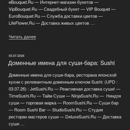
eBouquet.Ru — Интернет-магазин букетов —
VipBouquet.Ru — Свадебный букет — VIP Bouquet —
EuroBouquet.Ru — Служба доставки цветов —
LifeFlower.Ru — Доставка живых цветов …
Читать далее
«Доменное
имя
для
ОПУБЛИКОВАНО
03.07.2026
цветочного
Доменные имена для суши-бара: Sushi
магазина
—
Доменные имена для суши-бара, ресторана японской
доставка
кухни с релевантным доменным ключом Sushi: (UPD :
цветов»
03.07.26) : JetSushi.Ru — Реактивная доставка суши! —
TimeSushi.Ru — Тайм Суши — NinjaSushi.Ru — Ниндзя
суши — торговая марка — RoomSushi.Ru — Суши бар
— Room Sushi Bar — StudioSushi.Ru — Студия
ресторан мастеров суши — DeluxeSushi.Ru — Доставка
суши …