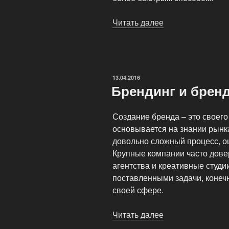
Читать далее
«Преимущества
брендовых
доменов»
ОПУБЛИКОВАНО
13.04.2016
Брендинг и брен
Создание бренда – это своего
основывается на знании рынка
довольно сложный процесс, о
Крупные компании часто дов
агентства и креативные студи
поставленными задачи, конеч
своей сфере.
Читать далее
«Брендинг
и