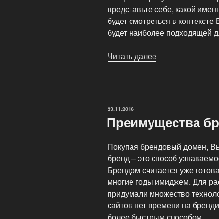
представьте себе, какой имен
будет смотреться в контексте 
будет наиболее подходящей д
Читать далее
«Выбор
домена
–
основа
развития
ОПУБЛИКОВАНО
23.11.2016
бизнеса
Преимущества б
в
сети»
Покупая брендовый домен, Вы
бренд – это способ узнаваемо
Брендом считается уже готов
многие годы имиджем. Для рас
придумали множество технолог
сайтов нет времени на бренди
более быстрым способом.