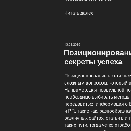
Читать далее
«К
вопросу
о
развитии
брендов
ОПУБЛИКОВАНО
13.01.2015
в
Позиционировани
сети»
секреты успеха
Позиционирование в сети явл
сложным вопросом, который и
Например, для правильной по
необходимо выбирать методы 
передаваться информация о В
и PR, такие как, разнообразна
различных сайтах, статьи в и
такие пути, тогда четко отраб