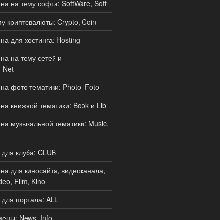
а на тему софта: SoftWare, Soft
у криптовалюты: Crypto, Coin
а для хостинга: Hosting
а на тему сетей и
 Net
а фото тематики: Photo, Foto
а книжной тематики: Book и Lib
а музыкальной тематики: Music,
 для клуба: CLUB
а для киносайта, видеоканала,
deo, Film, Kino
для портала: ALL
ены: News, Info