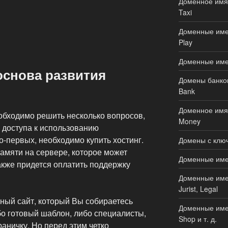
Доменное имя 
Taxi
Доменные имен
Play
Доменные име
основа развития
Домены банков
Bank
Доменное имя 
обходимо решить несколько вопросов,
Money
 доступа к использованию
о-первых, необходимо купить хостинг.
Домены с ключ
амяти на сервере, которое может
Доменные имен
акже придется оплатить поддержку
Доменные имен
Jurist, Legal
ный сайт, который Вы собираетесь
Доменные имен
бо готовый шаблон, либо специалисты,
Shop и т. д.
аничку. Но перед этим четко