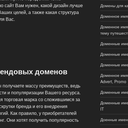
но сайт Вам нужен, какой дизайн лучше
Домены для ка
Ваших целей, а также какая структура
Доменное имя 
ля Вас.
Доменное имя 
тему путешеств
Доменные имен
Доменные имен
Доменные имена
рендовых доменов
Доменное имя 
Advert, Promo
 получаете массу преимуществ, ведь
сти и популяризации Вашего ресурса.
Доменные име
ая торговая марка со сложившимся за
Доменные имен
крутки бренда и его внедрения
IT
ий. Как правило, у приобретателей
нг. Они хотят получить популярность
Доенные имен