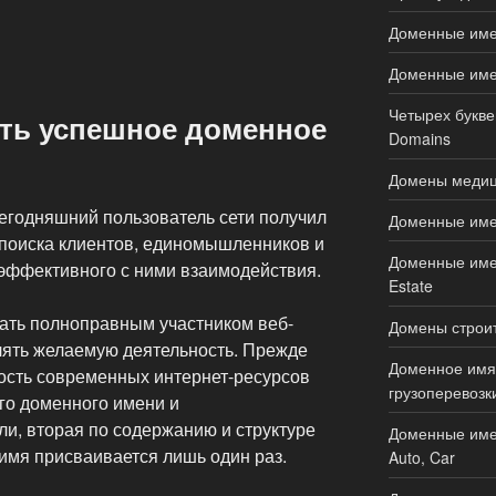
Доменные име
Доменные имен
Четырех букве
ть успешное доменное
Domains
Домены медици
сегодняшний пользователь сети получил
Доменные имен
поиска клиентов, единомышленников и
Доменные имен
 эффективного с ними взаимодействия.
Estate
ать полноправным участником веб-
Домены строите
лять желаемую деятельность. Прежде
Доменное имя 
ность современных интернет-ресурсов
грузоперевозки
го доменного имени и
и, вторая по содержанию и структуре
Доменные име
имя присваивается лишь один раз.
Auto, Car