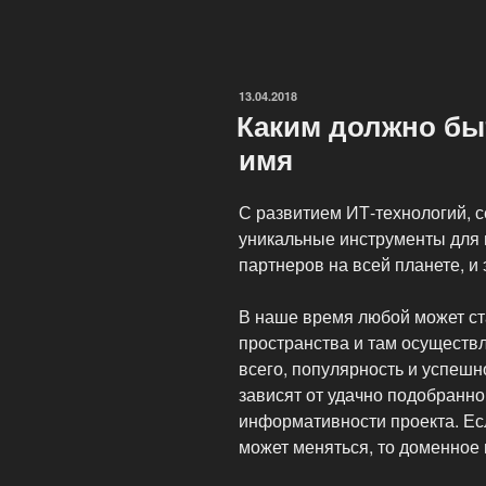
имя
и
бренд
на
ОПУБЛИКОВАНО
13.04.2018
бирже
Каким должно бы
доменов»
имя
С развитием ИТ-технологий, 
уникальные инструменты для 
партнеров на всей планете, и
В наше время любой может ст
пространства и там осуществ
всего, популярность и успеш
зависят от удачно подобранно
информативности проекта. Есл
может меняться, то доменное 