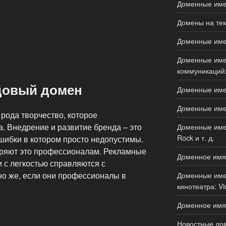
Доменные имен
Домены на тем
Доменные имен
Доменные имен
коммуникаций:
довый домен
Доменные имен
Доменные имен
 рода творчество, которое
. Внедрение и развитие бренда – это
Доменные имен
Rock и т. д.
шибки в котором просто недопустимы.
еряют это профессионалам. Рекламные
Доменное имя
и с легкостью справляются с
но же, если они профессионалы в
Доменные имен
кинотеатра: Vi
Доменное имя 
Новостные дом