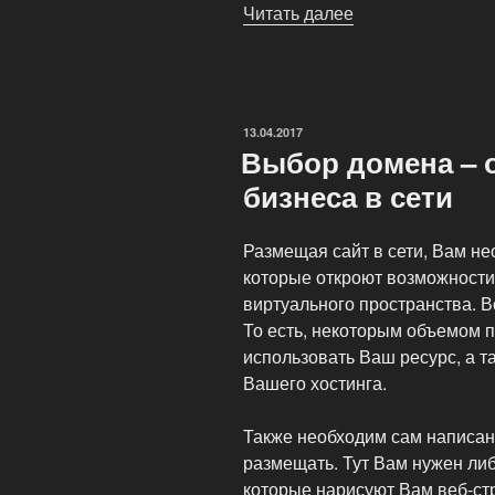
Читать далее
«Каким
должно
быть
успешное
доменное
ОПУБЛИКОВАНО
13.04.2017
имя»
Выбор домена – 
бизнеса в сети
Размещая сайт в сети, Вам не
которые откроют возможности
виртуального пространства. В
То есть, некоторым объемом п
использовать Ваш ресурс, а т
Вашего хостинга.
Также необходим сам написан
размещать. Тут Вам нужен ли
которые нарисуют Вам веб-стр