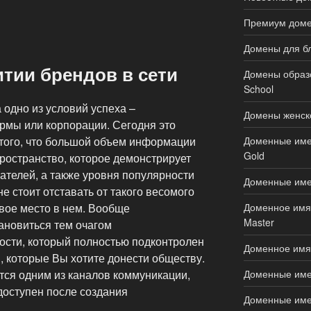
Премиум доме
Домены для бл
итии брендов в сети
Домены образов
School
 одно из условий успеха –
Домены женско
мы или корпорации. Сегодня это
Доменные имен
 того, что большой объем информации
Gold
ространство, которое демонстрирует
ателей, а также уровня популярности
Доменные име
е стоит отставать от такого весомого
Доменное имя д
вое место в нем. Вообще
Master
ановиться тем очагом
сти, который полностью подконтролен
Доменное имя 
и, которые Вы хотите донести обществу.
Доменные имен
тся одним из каналов коммуникации,
доступен после создания
Доменные имен