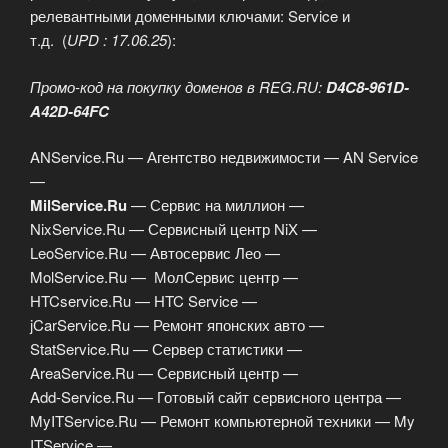
релевантными доменными ключами: Service и
т.д. (
UPD : 17.06.25
):
Промо-код на покупку доменов в REG.RU:
D4C8-961D-
A42D-64FC
ANService.Ru — Агентство недвижимости — AN Service
—
MilService.Ru
— Сервис на миллион —
NixService.Ru — Сервисный центр NiX —
LeoService.Ru — Автосервис Лео —
MolService.Ru — МолСервис центр —
HTCservice.Ru — HTC Service —
jCarService.Ru — Ремонт японских авто —
StatService.Ru — Сервер статистики —
AreaService.Ru — Сервисный центр —
Add-Service.Ru — Готовый сайт сервисного центра —
MyITService.Ru — Ремонт компьютерной техники — My
ITService —