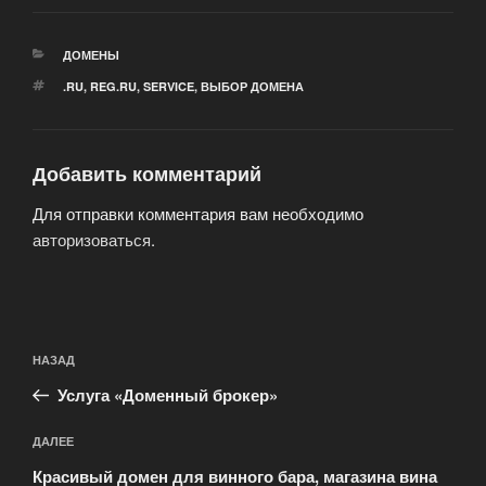
РУБРИКИ
ДОМЕНЫ
МЕТКИ
.RU
,
REG.RU
,
SERVICE
,
ВЫБОР ДОМЕНА
Добавить комментарий
Для отправки комментария вам необходимо
авторизоваться
.
Навигация
Предыдущая
НАЗАД
по
запись:
записям
Услуга «Доменный брокер»
Следующая
ДАЛЕЕ
запись
Красивый домен для винного бара, магазина вина