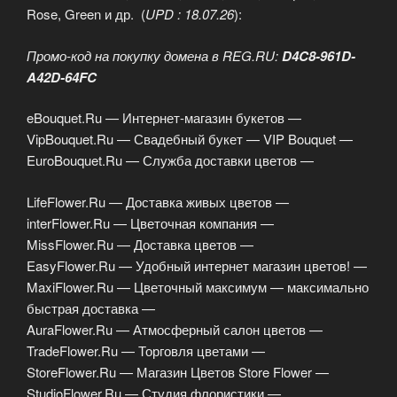
Rose, Green и др. (
UPD : 18.07.26
):
Промо-код на покупку домена в REG.RU:
D4C8-961D-
A42D-64FC
eBouquet.Ru — Интернет-магазин букетов —
VipBouquet.Ru — Свадебный букет — VIP Bouquet —
EuroBouquet.Ru — Служба доставки цветов —
LifeFlower.Ru — Доставка живых цветов —
interFlower.Ru — Цветочная компания —
MissFlower.Ru — Доставка цветов —
EasyFlower.Ru — Удобный интернет магазин цветов! —
MaxiFlower.Ru — Цветочный максимум — максимально
быстрая доставка —
AuraFlower.Ru — Атмосферный салон цветов —
TradeFlower.Ru — Торговля цветами —
StoreFlower.Ru — Магазин Цветов Store Flower —
StudioFlower.Ru — Студия флористики —