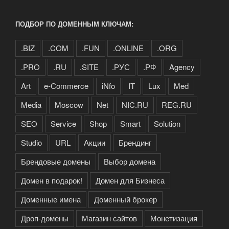
ПОДБОР ПО ДОМЕННЫМ КЛЮЧАМ:
.BIZ
.COM
.FUN
.ONLINE
.ORG
.PRO
.RU
.SITE
.РУС
.РФ
Agency
Art
e-Сommerce
iNfo
IT
Lux
Med
Media
Moscow
Net
NIC.RU
REG.RU
SEO
Service
Shop
Smart
Solution
Studio
URL
Акции
Брендинг
Брендовые домены
Выбор домена
Домен в подарок!
Домен для Бизнеса
Доменные имена
Доменный брокер
Дроп-домены
Магазин сайтов
Монетизация