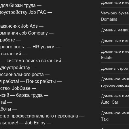
Доменные имен
для биржи труда —
доустройству Job FAQ —
Четырех букве
—
Domains
акансиях Job Ads —
Домены медици
компания Job Company —
 работе —
Доменные имен
ерного роста — HR услуги —
Доменные имен
х вакансий —
Estate
! — система поиска вакансий —
рудоустройству —
Домены строите
ессионального роста —
Доменное имя 
я работа! — Поиск работы —
грузоперевозки
тство JobCase —
нсий — биржа труда —
Доменные име
та! —
Auto, Car
работы —
Доменное имя 
тство профессионального персонала —
Taxi
льствие! — Job Enjoy —