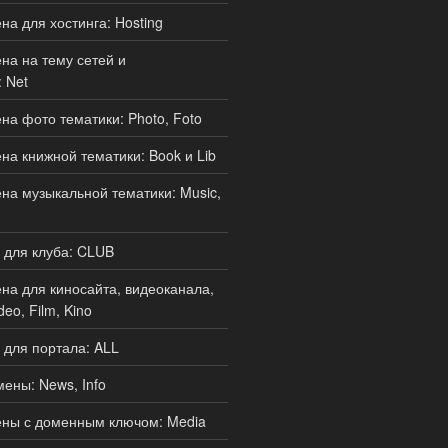
а для хостинга: Hosting
а на тему сетей и
 Net
а фото тематики: Photo, Foto
а книжной тематики: Book и Lib
а музыкальной тематики: Music,
 для клуба: CLUB
а для киносайта, видеоканала,
deo, Film, Kino
для портала: ALL
ены: News, Info
ны с доменным ключом: Media