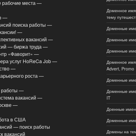
е рабочие места —
Доменное имя 
тему путешеств
р —
ансий поиска работы —
Доменные имен
кансии! —
спективных вакансий —
Доменные имен
сий — биржа труда —
Доменные имена
ентр «Фаворит» —
ера услуг HoReCa Job —
Доменное имя 
йство —
Advert, Promo
карьерного роста —
Доменные име
к работы —
Доменные имен
истема вакансий —
IT
оскве —
Доенные имен
бота в США
Доменные имен
ансий — поиск работы
Домены на тем
к вакансий