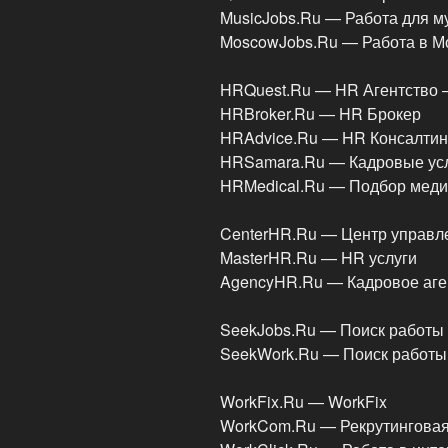
MusicJobs.Ru — Работа для м
MoscowJobs.Ru — Работа в М
HRQuest.Ru — HR Агентство 
HRBroker.Ru — HR Брокер
HRAdvice.Ru — HR Консалтин
HRSamara.Ru — Кадровые усл
HRMedical.Ru — Подбор меди
CenterHR.Ru — Центр управл
MasterHR.Ru — HR услуги
AgencyHR.Ru — Кадровое аге
SeekJobs.Ru — Поиск работы
SeekWork.Ru — Поиск работ
WorkFix.Ru — WorkFix
WorkCom.Ru — Рекрутингова