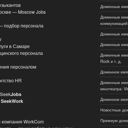
узыкантов
Доменные имен
оскве — Moscow Jobs
Доменные имен
коммуникаций:
— подбор персонала
Доменные имен
г
Доменные имен
уги в Самаре
цинского персонала
Доменные имен
Rock и т. д.
ения персоналом
Доменное имя
нтство HR
Доменные имен
кинотеатра: Vi
 Seek
Jobs
Доменное имя 
ы
SeekWork
Новостные дом
Премиум доме
я компания WorkCom