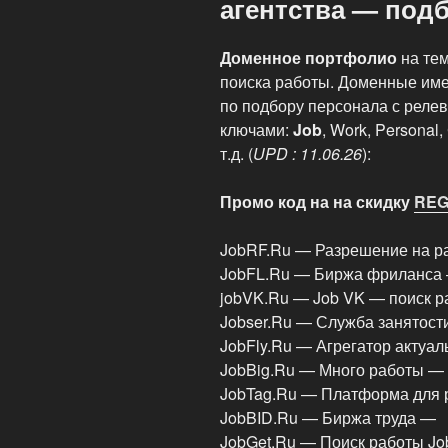
агентства — под
Доменное портфолио
на тем
поиска работы. Доменные име
по подбору персонала с реле
ключами:
Job
, Work, Personal
т.д. (
UPD : 11.06.26
):
Промо код на на скидку
REG
JobRF.Ru — Разрешение на р
JobFL.Ru — Биржа фриланса 
jobVK.Ru — Job VK — поиск р
Jobser.Ru — Служба занятост
JobFly.Ru — Агрегатор актуа
JobBig.Ru — Много работы —
JobTag.Ru — Платформа для 
JobBID.Ru — Биржа труда —
JobGet.Ru — Поиск работы J