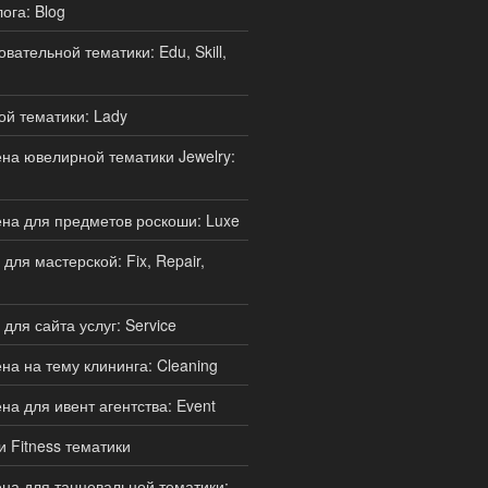
ога: Blog
ательной тематики: Edu, Skill,
й тематики: Lady
а ювелирной тематики Jewelry:
на для предметов роскоши: Luxe
ля мастерской: Fix, Repair,
для сайта услуг: Service
а на тему клининга: Cleaning
а для ивент агентства: Event
и Fitness тематики
а для танцевальной тематики: