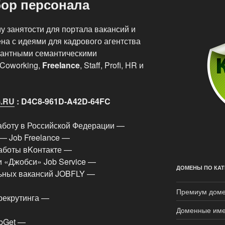
бор персонала
у занятости для портала вакансий и
на с идеями для кадрового агентства
вантными семантическими
, Coworking,
Freelance
, Staff, Profi, HR и
.RU
: D4C8-961D-A42D-64FC
аботу в Российской Федерации —
— Job Freelance —
аботы вKонтакте —
и «Джобси» Job Service —
ДОМЕНЫ ПО КАТ
льных вакансий JOBFLY —
Премиум дом
рекрутинга —
Доменные име
obGet —