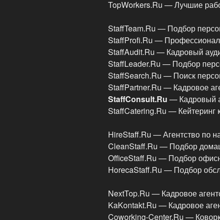
TopWorkers.Ru — Лучшие раб
StaffTeam.Ru — Подбор перс
StaffProfi.Ru — Профессиона
StaffAudit.Ru — Кадровый ау
StaffLeader.Ru — Подбор пер
StaffSearch.Ru — Поиск перс
StaffPartner.Ru — Кадровое аг
StaffConsult.Ru
— Кадровый а
StaffCatering.Ru — Кейтерин
HireStaff.Ru — Агентство по 
CleanStaff.Ru — Подбор дома
OfficeStaff.Ru — Подбор офис
HorecaStaff.Ru — Подбор об
NextTop.Ru — Кадровое агент
KaKontakt.Ru — Кадровое аге
Coworking-Center.Ru — Ковор