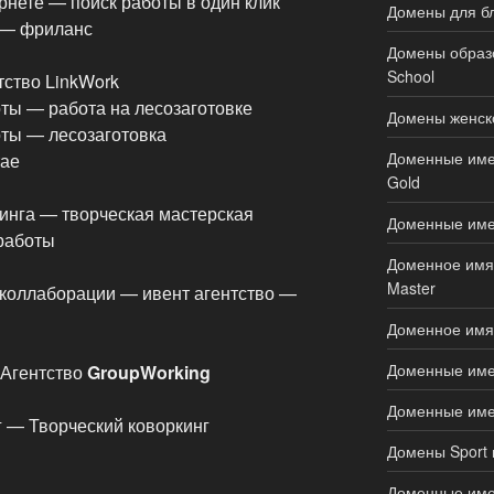
рнете — поиск работы в один клик
Домены для бл
 — фриланс
Домены образов
School
тство LinkWork
ты — работа на лесозаготовке
Домены женско
ты — лесозаготовка
Доменные имен
тае
Gold
кинга — творческая мастерская
Доменные име
работы
Доменное имя д
Master
коллаборации — ивент агентство —
Доменное имя 
Доменные имен
 Агентство
GroupWorking
Доменные имен
г — Творческий коворкинг
Домены Sport 
Доменные имен