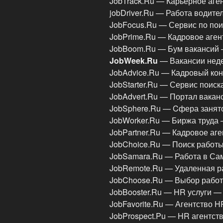
JobTrack.Ru — Карьерное аге
jobDriver.Ru — Работа водит
JobFocus.Ru — Сервис по пои
JobPrime.Ru — Кадровое аген
JobBoom.Ru — Бум вакансий
JobWeek.Ru
— Вакансии нед
JobAdvice.Ru — Кадровый ко
JobStarter.Ru — Сервис поис
JobAdvert.Ru — Портал вакан
JobSphere.Ru — Cфера занят
JobWorker.Ru — Биржа труда
JobPartner.Ru — Кадровое аг
JobChoice.Ru — Поиск работы
JobSamara.Ru — Работа в Са
JobRemote.Ru — Удаленная р
JobChoose.Ru — Выбор рабо
JobBooster.Ru — HR услуги —
JobFavorite.Ru — Агентство 
JobProspect.Pu — HR агентст