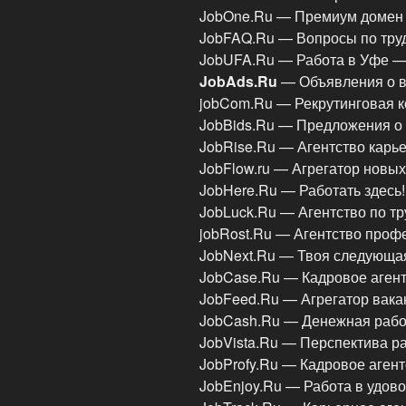
JobOne.Ru — Премиум домен 
JobFAQ.Ru — Вопросы по тру
JobUFA.Ru — Работа в Уфе 
JobAds.Ru
— Объявления о в
jobCom.Ru — Рекрутинговая 
JobBids.Ru — Предложения о
JobRise.Ru — Агентство карь
JobFlow.ru — Агрегатор новы
JobHere.Ru — Работать здесь
JobLuck.Ru — Агентство по т
jobRost.Ru — Агентство проф
JobNext.Ru — Твоя следующа
JobCase.Ru — Кадровое аген
JobFeed.Ru — Агрегатор вака
JobCash.Ru — Денежная рабо
JobVista.Ru — Перспектива 
JobProfy.Ru — Кадровое аген
JobEnjoy.Ru — Работа в удово