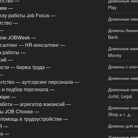
нтство —
Доменные имен
Play
елем —
ску работы Job Focus —
Доменные име
тство —
 —
Домены банков
Bank
ели JOBWeek —
нсалтинг — HR-консалтинг —
Доменное имя 
ка работы —
Money
сий —
Домены с ключ
ости — биржа труда —
 —
Доменные имен
ентство — аутсорсинг персонала —
 и подбор персонала —
Доменные имен
Jurist, Legal
маре —
абота — агрегатор вакансий —
Доменные имен
ты JOB Choose —
Shop и т. д.
 помощь в трудоустройстве —
Домены для ка
HR —
во —
Доменное имя 