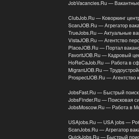
JobVacancies.Ru — Вакантны
ClubJob.Ru — Коворкинг цент
ScanJOB.Ru — Агрегатор вак
TrueJobs.Ru — Актуальные ва
VistaJOB.Ru — Агентство пер
PlaceJOB.Ru — Портал вакан
FavoritJOB.Ru — Кадровый ц
HoReCaJob.Ru — Работа в сф
MigrantJOB.Ru — Трудоустро
ProspectJOB.Ru — Агентство 
JobsFast.Ru — Быстрый поис
JobsFinder.Ru — Поисковая с
JobsMoscow.Ru — Работа в М
USAjobs.Ru — USA jobs — Ро
ScanJobs.Ru — Агрегатор вак
QuickJobs.Ru — Быстрый поис