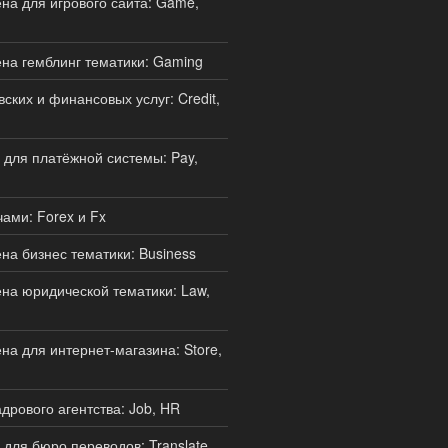
а для игрового сайта: Game,
на гемблинг тематики: Gaming
ских и финансовых услуг: Credit,
для платёжной системы: Pay,
ами: Forex и Fx
а бизнес тематики: Business
а юридической тематики: Law,
а для интернет-магазина: Store,
дрового агентства: Job, HR
для бюро переводов: Translate