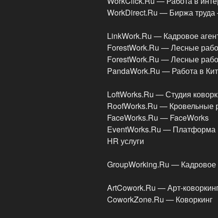
WorkClick.Ru — Работа в инте
WorkDirect.Ru — Биржа труда
LinkWork.Ru — Кадровое аген
ForestWork.Ru — Лесные рабо
ForestWork.Ru — Лесные рабо
PandaWork.Ru — Работа в Ки
LoftWorks.Ru — Студия ковор
RoofWorks.Ru — Кровельные 
FaceWorks.Ru — FaceWorks
EventWorks.Ru — Платформа 
HR услуги
GroupWorking.Ru — Кадровое
ArtCowork.Ru — Арт-коворкин
CoworkZone.Ru — Коворкинг