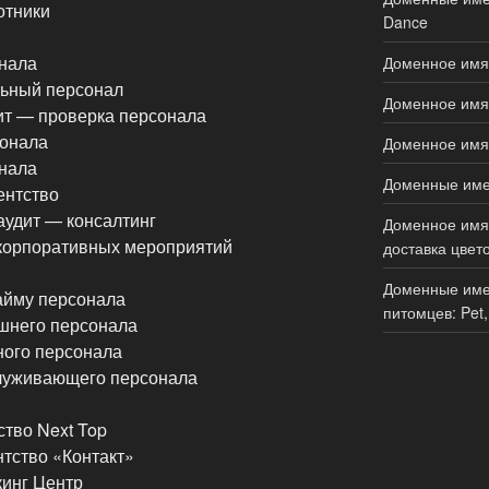
отники
Dance
онала
Доменное имя 
льный персонал
Доменное имя 
дит — проверка персонала
сонала
Доменное имя 
онала
Доменные имен
ентство
удит — консалтинг
Доменное имя 
г корпоративных мероприятий
доставка цвето
Доменные име
найму персонала
питомцев: Pet,
шнего персонала
ного персонала
служивающего персонала
ство Next Top
нтство «Контакт»
кинг Центр