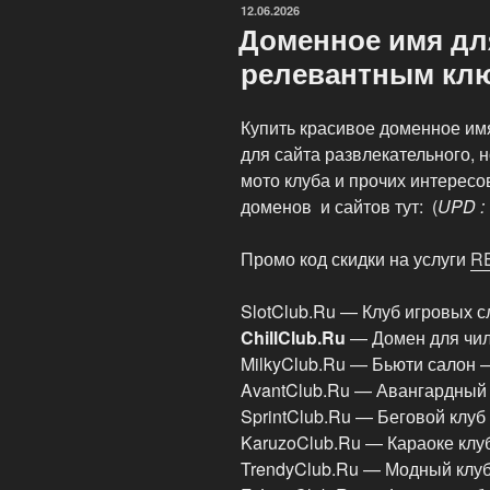
ОПУБЛИКОВАНО
12.06.2026
Доменное имя для
релевантным кл
Купить красивое доменное им
для сайта развлекательного, н
мото клуба и прочих интересо
доменов и сайтов тут: (
UPD : 
Промо код скидки на услуги
R
SlotClub.Ru — Клуб игровых 
ChillClub.Ru
— Домен для чил
MilkyClub.Ru — Бьюти салон 
AvantClub.Ru — Авангардный
SprintClub.Ru — Беговой клуб
KaruzoClub.Ru — Караоке клу
TrendyClub.Ru — Модный клу