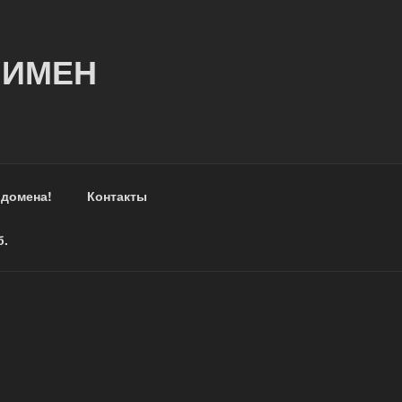
 ИМЕН
 домена!
Контакты
б.