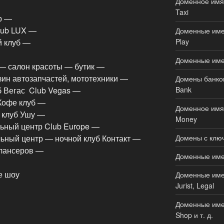
Доменное имя 
Taxi
р —
lub LUX —
Доменные имен
Play
й клуб —
Доменные име
— салон красоты — бутик —
зин автозапчастей, мототехники —
Домены банков
Bank
б Вегас Club Vegas —
Кофе клуб —
Доменное имя 
 клуб Ушу —
Money
ьный центр Club Europe —
Домены с ключ
льный центр — ночной клуб Контакт —
илансеров —
Доменные имен
е шоу
Доменные имен
Jurist, Legal
Доменные имен
Shop и т. д.