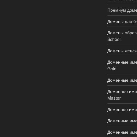
Премиум доме
Домены для бл
Домены образов
School
Домены женско
Доменные имен
Gold
Доменные име
Доменное имя д
Master
Доменное имя 
Доменные имен
Доменные имен