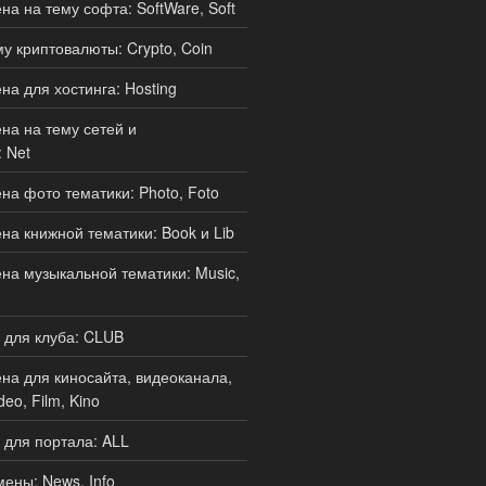
а на тему софта: SoftWare, Soft
у криптовалюты: Crypto, Coin
а для хостинга: Hosting
а на тему сетей и
 Net
а фото тематики: Photo, Foto
а книжной тематики: Book и Lib
а музыкальной тематики: Music,
 для клуба: CLUB
а для киносайта, видеоканала,
deo, Film, Kino
для портала: ALL
ены: News, Info