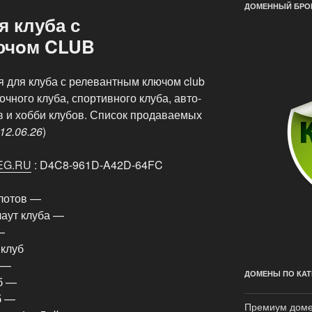
ДОМЕННЫЙ БРОК
 клуба с
ючoм CLUB
я для клуба с релевантным ключом club
очного клуба, спортивного клуба, авто-
в и хобби клубов. Список продаваемых
12.06.26
)
EG.RU
: D4C8-961D-A42D-64FC
слотов —
аут клуба —
—
 клуб
 —
ДОМЕНЫ ПО КАТ
б —
б —
Премиум дом