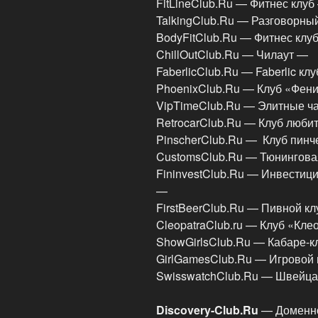
FitLineClub.Ru — Фитнес клу
TalkingClub.Ru — Разговорны
BodyFitClub.Ru — Фитнес клу
ChillOutClub.Ru — Чилаут —
FaberlicClub.Ru — Faberlic кл
PhoenixClub.Ru — Клуб «Фен
VipTimeClub.Ru — Элитные ч
RetrocarClub.Ru — Клуб люби
PinscherClub.Ru — Клуб пинч
CustomsClub.Ru — Тюнингова
FininvestClub.Ru — Инвестиц
—
FirstBeerClub.Ru — Пивной к
CleopatraClub.ru — Клуб «Кл
ShowGirlsClub.Ru — Кабаре-к
GirlGamesClub.Ru — Игровой 
SwisswatchClub.Ru — Швейца
Discovery-Club.Ru
— Доменно