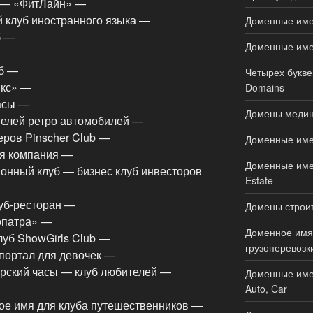
б — «ФитЛайн» —
й клуб иностранного языка —
Доменные име
б —
Доменные имен
уб —
Четырех букве
икс» —
Domains
асы —
Домены медици
телей ретро автомобилей —
еров Pinscher Club —
Доменные имен
я компания —
Доменные имен
ионный клуб — бизнес клуб инвесторов
Estate
луб-ресторан —
Домены строите
еопатра» —
Доменное имя 
луб ShowGirls Club —
грузоперевозки
портал для девочек —
рский часы — клуб любителей —
Доменные име
Auto, Car
е имя для клуба путешественников —