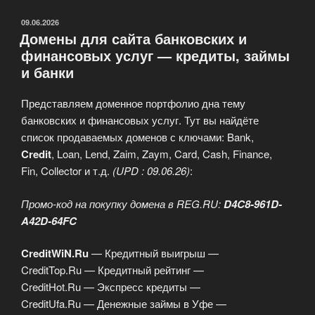
ОПУБЛИКОВАНО
09.06.2026
Домены для сайта банковских и
финансовых услуг — кредиты, займы
и банки
Представляем доменное портфолио дна тему
банковских и финансовых услуг. Тут вы найдёте
список продаваемых доменов с ключами: Bank,
Credit
, Loan, Lend, Zaim, Zaym, Card, Cash, Finance,
Fin, Collector и т.д.
(UPD : 09.06.26)
:
Промо-код на покупку домена в REG.RU:
D4C8-961D-
A42D-64FC
CreditWiN.Ru
— Кредитный выигрыш —
CreditTop.Ru — Кредитный рейтинг —
CreditHot.Ru — Экспресс кредиты —
CreditUfa.Ru — Денежные займы в Уфе —