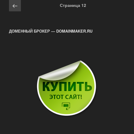
доменов»
Навигация
Предыдущая
Страница
12
по
страница
записям
ДОМЕННЫЙ БРОКЕР — DOMAINMAKER.RU