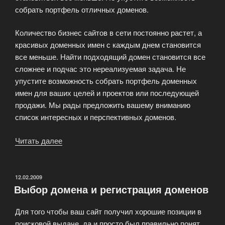
собрать портфель отличных доменов.
Количество бизнес сайтов в сети постоянно растет, а
красивых доменных имен с каждым днем становится
все меньше. Найти подходящий домен становится все
сложнее и подчас это нереализуемая задача. Не
упустите возможность собрать портфель доменных
имен для ваших целей и проектов или последующей
продажи. Мы рады предложить вашему вниманию
список интересных и перспективных доменов.
Читать далее
«Причины
купить
красивый
домен»
ОПУБЛИКОВАНО
12.02.2009
Выбор домена и регистрация доменов
Для того чтобы ваш сайт получил хорошие позиции в
поисковой выдаче, да и просто был правильно понят