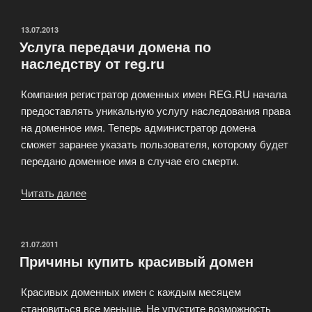
ОПУБЛИКОВАНО
13.07.2013
Услуга передачи домена по
наследству от reg.ru
Компания регистратор доменных имен REG.RU начала
предоставлять уникальную услугу наследования права
на доменное имя. Теперь администратор домена
сможет заранее указать пользователя, которому будет
передано доменное имя в случае его смерти.
Читать далее
«Услуга
передачи
домена
по
ОПУБЛИКОВАНО
21.07.2011
Причины купить красивый домен
наследству
от
Красивых доменных имен с каждым месяцем
reg.ru»
становиться все меньше. Не упустите возможность