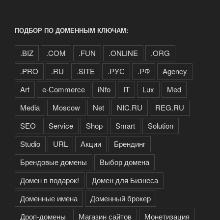
ПОДБОР ПО ДОМЕННЫМ КЛЮЧАМ:
.BIZ
.COM
.FUN
.ONLINE
.ORG
.PRO
.RU
.SITE
.РУС
.РФ
Agency
Art
e-Сommerce
iNfo
IT
Lux
Med
Media
Moscow
Net
NIC.RU
REG.RU
SEO
Service
Shop
Smart
Solution
Studio
URL
Акции
Брендинг
Брендовые домены
Выбор домена
Домен в подарок!
Домен для Бизнеса
Доменные имена
Доменный брокер
Дроп-домены
Магазин сайтов
Монетизация