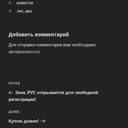
РУБРИКИ
НОВОСТИ
МЕТКИ
.РУС
,
EDU
Добавить комментарий
Для отправки комментария вам необходимо
авторизоваться
.
Навигация
Предыдущая
НАЗАД
по
запись:
записям
Зона .РУС открывается для свободной
регистрации!
Следующая
ДАЛЕЕ
запись
Куплю домен!