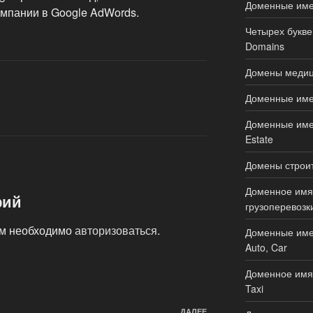
Доменные имен
мпании в Google AdWords.
Четырех букве
Domains
Домены медици
Доменные имен
Доменные имен
Estate
Домены строите
Доменное имя 
рий
грузоперевозки
ам необходимо
авторизоваться
.
Доменные име
Auto, Car
Доменное имя 
Taxi
ДАЛЕЕ