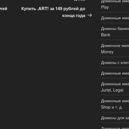
Следующая
Доменные имен
запись
Play
блей
Купить .ART! за 149 рублей до
конца года
Доменные име
Домены банков
Bank
Доменное имя 
Money
Домены с ключ
Доменные имен
Доменные имен
Jurist, Legal
Доменные имен
Shop и т. д.
Домены для ка
Доменное имя 