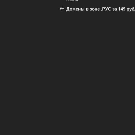
Предыдущая
по
запись:
Домены в зоне .РУС за 149 ру
записям