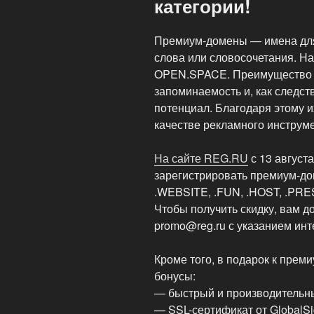
категории!
Премиум-домены — имена для 
слова или словосочетания. 
OPEN.SPACE. Преимущество 
запоминаемость и, как следст
потенциал. Благодаря этому и
качестве рекламного инструм
На сайте REG.RU
с 13 август
зарегистрировать премиум-дом
.WEBSITE, .FUN, .HOST, .PRE
Чтобы получить скидку, вам д
promo@reg.ru с указанием ин
Кроме того, в подарок к пре
бонусы:
— быстрый и производительны
— SSL-сертификат от GlobalSig