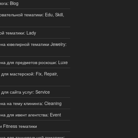
ога: Blog
ательной тематики: Edu, Skill,
й тематики: Lady
а ювелирной тематики Jewelry:
на для предметов роскоши: Luxe
ля мастерской: Fix, Repair,
для сайта услуг: Service
а на тему клининга: Cleaning
а для ивент агентства: Event
и Fitness тематики
а для танцевальной тематики: