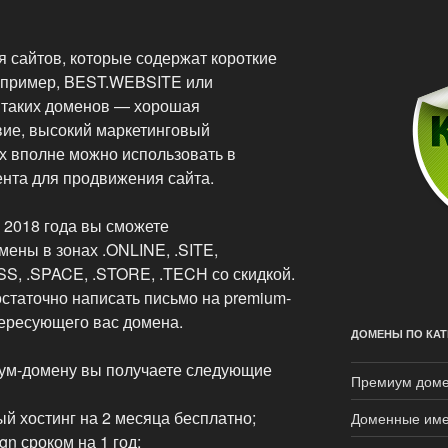
сайтов, которые содержат короткие
Например, BEST.WEBSITE или
таких доменов — хорошая
вие, высокий маркетинговый
х вполне можно использовать в
ента для продвижения сайта.
а 2018 года вы сможете
ены в зонах .ONLINE, .SITE,
SS, .SPACE, .STORE, .TECH со скидкой.
остаточно написать письмо на premium-
тересующего вас домена.
ДОМЕНЫ ПО КАТ
миум-домену вы получаете следующие
Премиум дом
й хостинг на 2 месяца бесплатно;
Доменные име
n сроком на 1 год;