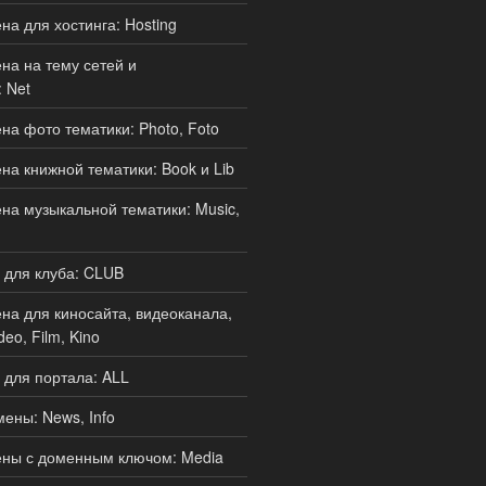
а для хостинга: Hosting
а на тему сетей и
 Net
а фото тематики: Photo, Foto
а книжной тематики: Book и Lib
а музыкальной тематики: Music,
 для клуба: CLUB
а для киносайта, видеоканала,
deo, Film, Kino
для портала: ALL
ены: News, Info
ны с доменным ключом: Media