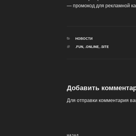
— промокод для рекламной ка
РУБРИКИ
НОВОСТИ
МЕТКИ
.FUN
,
.ONLINE
,
.SITE
Добавить коммента
Для отправки комментария в
Навигация
НАЗАД