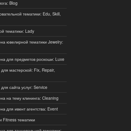
ога: Blog
ательной тематики: Edu, Skill,
й тематики: Lady
а ювелирной тематики Jewelry:
на для предметов роскоши: Luxe
ля мастерской: Fix, Repair,
для сайта услуг: Service
а на тему клининга: Cleaning
а для ивент агентства: Event
и Fitness тематики
а для танцевальной тематики: