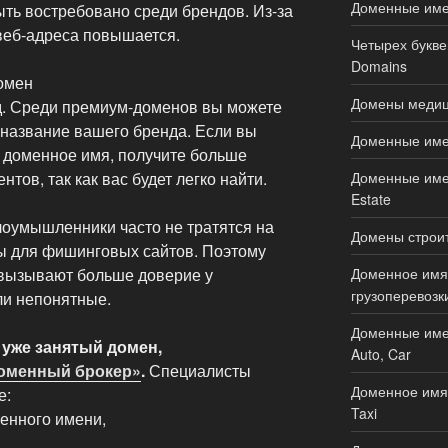
Доменные имен
ть востребовано среди брендов. Из-за
веб-адреса повышается.
Четырех букве
Domains
омен
Домены медици
. Среди премиум-доменов вы можете
 название вашего бренда. Если вы
Доменные имен
 доменное имя, получите больше
Доменные имен
тов, так как вас будет легко найти.
Estate
лоумышленники часто не тратятся на
Домены строите
ы для фишинговых сайтов. Поэтому
Доменное имя 
 вызывают больше доверие у
грузоперевозки
ли непонятные.
Доменные име
 уже занятый домен,
Auto, Car
Доменный брокер»
.
Специалисты
Доменное имя 
е:
Taxi
енного имени,