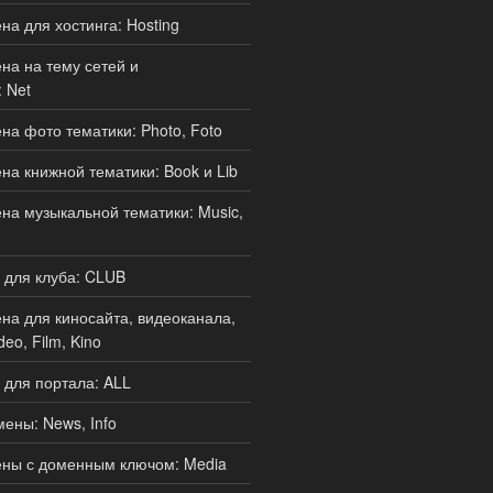
а для хостинга: Hosting
а на тему сетей и
 Net
а фото тематики: Photo, Foto
а книжной тематики: Book и Lib
а музыкальной тематики: Music,
 для клуба: CLUB
а для киносайта, видеоканала,
deo, Film, Kino
для портала: ALL
ены: News, Info
ны с доменным ключом: Media