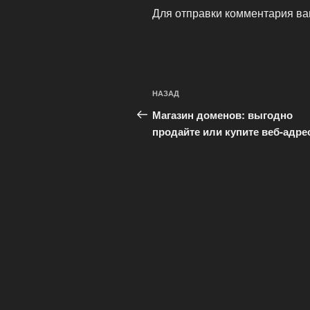
Для отправки комментария в
Навигация
Предыдущая
НАЗАД
по
запись:
Магазин доменов: выгодно
записям
продайте или купите веб-адре