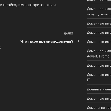
ам необходимо
авторизоваться
.
Доменное имя 
тему путешеств
Доменные имен
Доменные имен
ДАЛЕЕ
Следующая
запись
Что такое премиум-домены?
Доменные имена
с
Доменное имя 
Advert, Promo
Доменные име
Доменные имен
IT
Доенные имен
Доменные имен
Домены на тем