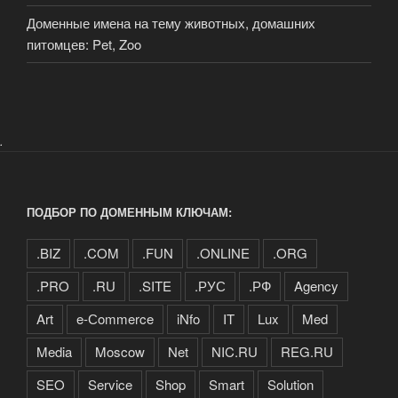
Доменные имена на тему животных, домашних
питомцев: Pet, Zoo
.
ПОДБОР ПО ДОМЕННЫМ КЛЮЧАМ:
.BIZ
.COM
.FUN
.ONLINE
.ORG
.PRO
.RU
.SITE
.РУС
.РФ
Agency
Art
e-Сommerce
iNfo
IT
Lux
Med
Media
Moscow
Net
NIC.RU
REG.RU
SEO
Service
Shop
Smart
Solution