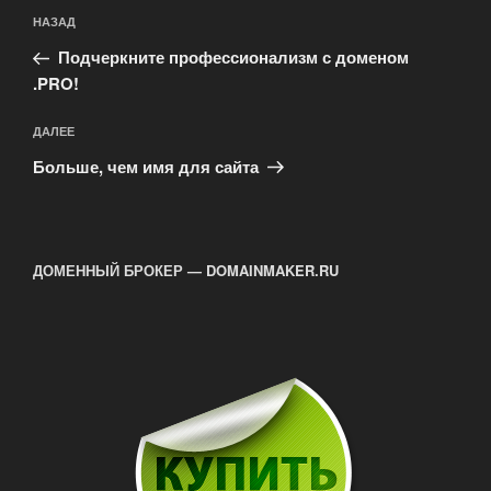
Навигация
Предыдущая
НАЗАД
по
запись:
записям
Подчеркните профессионализм с доменом
.PRO!
Следующая
ДАЛЕЕ
запись
Больше, чем имя для сайта
ДОМЕННЫЙ БРОКЕР — DOMAINMAKER.RU