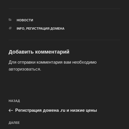
РУБРИКИ
НОВОСТИ
МЕТКИ
INFO
,
РЕГИСТРАЦИЯ ДОМЕНА
Добавить комментарий
Для отправки комментария вам необходимо
авторизоваться
.
Навигация
Предыдущая
НАЗАД
по
запись:
записям
Регистрация домена .ru и низкие цены
Следующая
ДАЛЕЕ