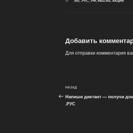
МЕТКИ
.RU
,
.РУС
,
.РФ
,
REG.RU
,
АКЦИИ
Добавить коммента
Для отправки комментария в
Навигация
Предыдущая
НАЗАД
по
запись:
Напиши диктант — получи до
записям
.РУС