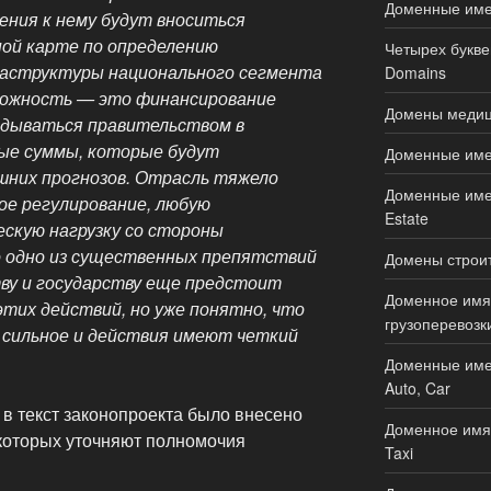
Доменные имен
ения к нему будут вноситься
ной карте по определению
Четырех букве
раструктуры национального сегмента
Domains
ложность — это финансирование
Домены медици
адываться правительством в
ые суммы, которые будут
Доменные имен
шних прогнозов. Отрасль тяжело
Доменные имен
е регулирование, любую
Estate
ескую нагрузку со стороны
о одно из существенных препятствий
Домены строите
ву и государству еще предстоит
Доменное имя 
тих действий, но уже понятно, что
грузоперевозки
 сильное и действия имеют четкий
Доменные име
Auto, Car
в текст законопроекта было внесено
Доменное имя 
 которых уточняют полномочия
Taxi