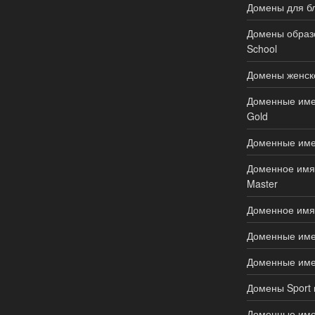
Домены для бл
Домены образов
School
Домены женско
Доменные имен
Gold
Доменные име
Доменное имя д
Master
Доменное имя 
Доменные имен
Доменные имен
Домены Sport 
Доменные имен