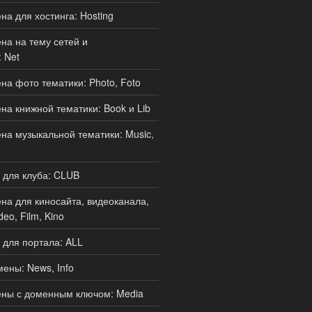
а для хостинга: Hosting
а на тему сетей и
 Net
а фото тематики: Photo, Foto
а книжной тематики: Book и Lib
а музыкальной тематики: Music,
 для клуба: CLUB
а для киносайта, видеоканала,
deo, Film, Kino
для портала: ALL
ены: News, Info
ны с доменным ключом: Media