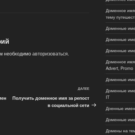
Доменное имя 
тему путешеств
Доменные имен
Доменные имен
рий
Доменные имена
ам необходимо
авторизоваться
.
Доменное имя 
Advert, Promo
Доменные име
ДАЛЕЕ
Следующая
Доменные имен
запись
IT
мен
Получить доменное имя за репост
в социальной сети
Доенные имен
Доменные имен
Домены на тем