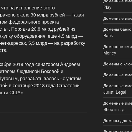
Доменные имен
Play
 что на исполнение этого
рачено около 30 млрд рублей — такая
Доменные име
том федерального проекта
ь». Порядка 20,8 млрд рублей из
Домены банков
Bank
акупку оборудования, еще 4,5 млрд —
ет-адресах, 5,5 млрд — на разработку
Доменное имя 
тв.
Money
Домены с ключ
кабре 2018 года сенатором Андреем
тителем Людмилой Боковой и
Доменные имен
уговым, разрабатывалась «с учетом
той в сентябре 2018 года Стратегии
Доменные имен
Jurist, Legal
ости США».
Доменные имен
Shop и т. д.
Домены для ка
Доменное имя 