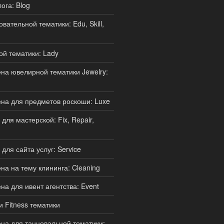
ога: Blog
ательной тематики: Edu, Skill,
й тематики: Lady
а ювелирной тематики Jewelry:
на для предметов роскоши: Luxe
ля мастерской: Fix, Repair,
для сайта услуг: Service
а на тему клининга: Cleaning
а для ивент агентства: Event
и Fitness тематики
а для танцевальной тематики: